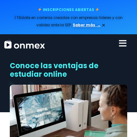
INSCRIPCIONES ABIERTAS
| Titúlate en carreras creadas con empresas líderes y con
×
validez ante la SEP.
Saber más
→
Conoce las ventajas de
estudiar online