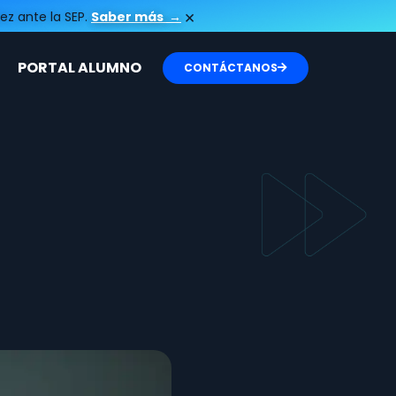
×
ez ante la SEP.
Saber más
→
PORTAL ALUMNO
CONTÁCTANOS