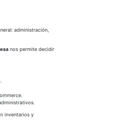
eral: administración,
resa
nos permite decidir
.
-commerce.
dministrativos.
n inventarios y