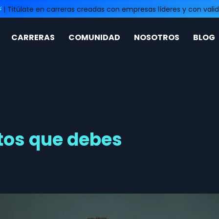
⚡
| Titúlate en carreras creadas con empresas líderes y con valid
CARRERAS
COMUNIDAD
NOSOTROS
BLOG
tos que debes