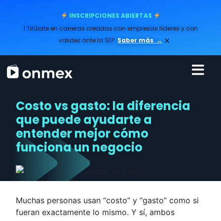
INSCRIPCIONES ABIERTAS
| Titúlate en carreras creadas con empresas líderes y con
×
validez ante la SEP.
Saber más
→
Costo vs gasto: la diferencia
que puede ayudarte a
entender mejor cómo
funciona un negocio
Muchas personas usan “costo” y “gasto” como si
fueran exactamente lo mismo. Y sí, ambos