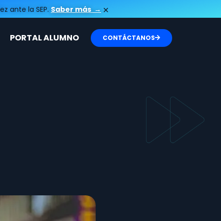
×
ez ante la SEP.
Saber más
→
PORTAL ALUMNO
CONTÁCTANOS