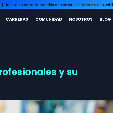
⚡
| Titúlate en carreras creadas con empresas líderes y con valid
CARRERAS
COMUNIDAD
NOSOTROS
BLOG
rofesionales y su