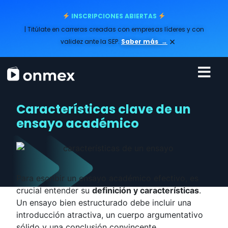
INSCRIPCIONES ABIERTAS
| Titúlate en carreras creadas con empresas líderes y con
×
validez ante la SEP.
Saber más
→
Características clave de un
ensayo académico
Para escribir un ensayo académico efectivo, es
crucial entender su
definición y características
.
Un ensayo bien estructurado debe incluir una
introducción atractiva, un cuerpo argumentativo
sólido y una conclusión convincente.