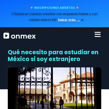
INSCRIPCIONES ABIERTAS
| Titúlate en carreras creadas con empresas líderes y con
×
validez ante la SEP.
Saber más
→
Qué necesito para estudiar en
México si soy extranjero