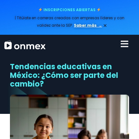
INSCRIPCIONES ABIERTAS
| Titúlate en carreras creadas con empresas líderes y con
×
validez ante la SEP.
Saber más
→
Tendencias educativas en
México: ¿Cómo ser parte del
cambio?