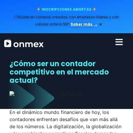
INSCRIPCIONES ABIERTAS
| Titúlate en carreras creadas con empresas líderes y con
×
validez ante la SEP.
Saber más
→
¿Cómo ser un contador
competitivo en el mercado
actual?
En el dinámico mundo financiero de hoy, los
contadores enfrentan desafíos que van más allá
de los números. La digitalización, la globalización