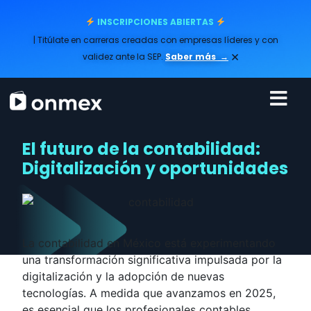
INSCRIPCIONES ABIERTAS
| Titúlate en carreras creadas con empresas líderes y con
×
validez ante la SEP.
Saber más
→
El futuro de la contabilidad:
Digitalización y oportunidades
La contabilidad en México está experimentando
una transformación significativa impulsada por la
digitalización y la adopción de nuevas
tecnologías. A medida que avanzamos en 2025,
es esencial que los profesionales contables