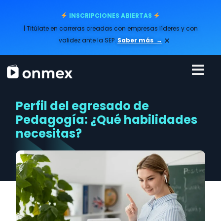
INSCRIPCIONES ABIERTAS
| Titúlate en carreras creadas con empresas líderes y con
×
validez ante la SEP.
Saber más
→
Perfil del egresado de
Pedagogía: ¿Qué habilidades
necesitas?