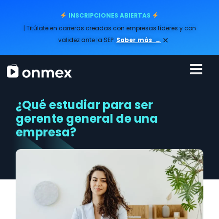
INSCRIPCIONES ABIERTAS
| Titúlate en carreras creadas con empresas líderes y con
×
validez ante la SEP.
Saber más
→
¿Qué estudiar para ser
gerente general de una
empresa?