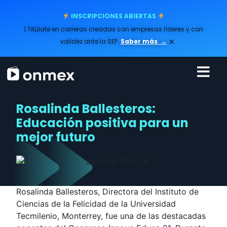
INSCRIPCIONES ABIERTAS
| Titúlate en carreras creadas con empresas líderes y con
×
validez ante la SEP.
Saber más
→
Rosalinda Ballesteros:
Educación positiva para un
mejor futuro
Rosalinda Ballesteros, Directora del Instituto de
Ciencias de la Felicidad de la Universidad
Tecmilenio, Monterrey, fue una de las destacadas