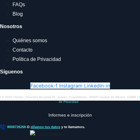
FAQs
Blog
Nosotros
Quiénes somos
Contacto
Política de Privacidad
Síguenos
Facebook-f
Instagram
Linkedin-in
t © 2025 Onmex | Avenida Bucareli 35, Juárez, Cuauhtémoc, 06600 Ciudad de México, CDMX |
de Privacidad
Informes e inscripción
8008726268
O
déjanos tus datos
y te llamamos.