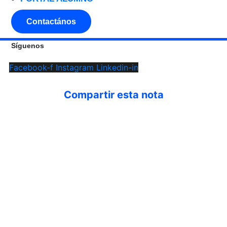
Contactános
Síguenos
Facebook-f
Instagram
Linkedin-in
Compartir esta nota
INSCRIPCIONES ABIERTAS
| Aprende con clases online en vivo éstes
dónde éstes.
Saber más
→