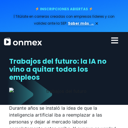
INSCRIPCIONES ABIERTAS
| Titúlate en carreras creadas con empresas líderes y con
×
validez ante la SEP.
Saber más
→
Trabajos del futuro: la IA no
vino a quitar todos los
empleos
Durante años se instaló la idea de que la
inteligencia artificial iba a reemplazar a las
personas y dejar al mercado laboral