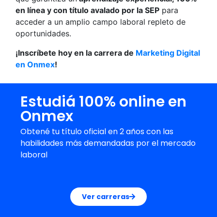
en línea y con título avalado por la SEP
para
acceder a un amplio campo laboral repleto de
oportunidades.
¡Inscríbete hoy en la carrera de
Marketing Digital
en Onmex
!
Estudiá 100% online en
Onmex
Obtené tu título oficial en 2 años con las
habilidades más demandadas por el mercado
laboral
Ver carreras