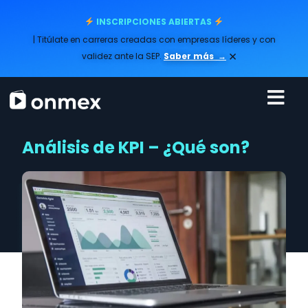
INSCRIPCIONES ABIERTAS
| Titúlate en carreras creadas con empresas líderes y con
×
validez ante la SEP.
Saber más
→
Análisis de KPI – ¿Qué son?