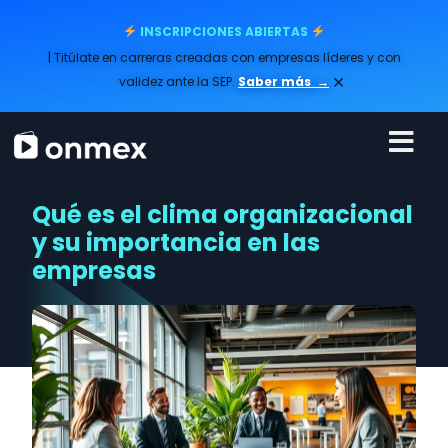
INSCRIPCIONES ABIERTAS
| Titúlate en carreras creadas con empresas líderes y con
×
validez ante la SEP.
Saber más
→
Qué es el clima organizacional
y su importancia en las
empresas