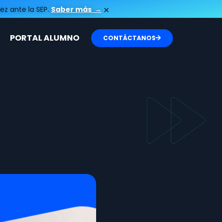
×
ez ante la SEP.
Saber más
→
PORTAL ALUMNO
CONTÁCTANOS