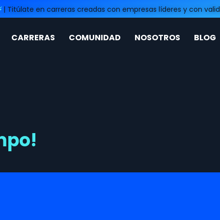
⚡
| Titúlate en carreras creadas con empresas líderes y con valid
CARRERAS
COMUNIDAD
NOSOTROS
BLOG
empo!