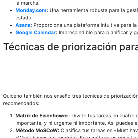
la marcha.
Monday.com
:
Una herramienta robusta para la gesti
estado.
Asana
:
Proporciona una plataforma intuitiva para la
Google Calendar
:
Imprescindible para planificar y g
Técnicas de priorización para
Quiceno también nos enseñó tres técnicas de priorizació
recomendados:
Matriz de Eisenhower:
Divide tus tareas en cuatro 
importante, y ni urgente ni importante. Así puedes 
Método MoSCoW:
Clasifica tus tareas en «Must hav
«Won’t have» (no tendrán). Este método es genial par