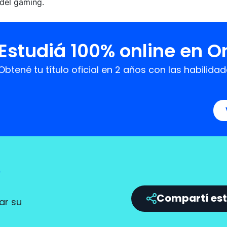
 del gaming.
Estudiá 100% online en 
Obtené tu título oficial en 2 años con las habil
?
Compartí est
ar su