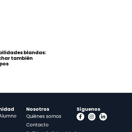
bilidades blandas:
char también
pos
nidad
Nosotros
Síguenos
 Alumno
Quiénes somos
Contacto