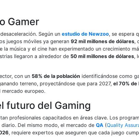
do Gamer
 desaceleración. Según un
estudio de Newzoo
, se espera 
, los juegos móviles ya generan
92 mil millones de dólares
, 
de la música y el cine han experimentado un crecimiento m
strias llegaron a alrededor de
50 mil millones de dólares
, 
sector, con un
58% de la población
identificándose como g
 ganando terreno, proyectándose que para 2027,
el 70% de 
del mercado europeo.
l futuro del Gaming
sitan profesionales capacitados en áreas clave. Los progra
a diario. Del mismo modo, el mercado de
QA
(
Quality Assur
2026
, requiere expertos que aseguren que cada juego cump