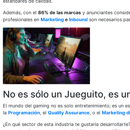
estándares de calidad.
Además, con el
86% de las marcas
y anunciantes conside
profesionales en
Marketing
e
Inbound
son necesarios par
No es sólo un Jueguito, es u
El mundo del gaming no es solo entretenimiento; es un es
la
Programación
, el
Quality Assurance
, o el
Marketing di
¿En qué sector de esta industria te gustaría desarrollarte?