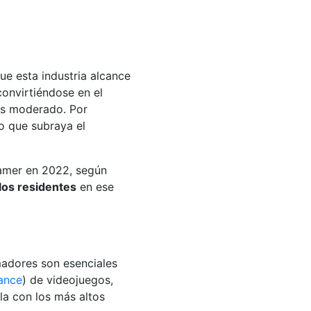
que esta industria alcance
convirtiéndose en el
ás moderado. Por
lo que subraya el
amer en 2022, según
los residentes
en ese
madores son esenciales
ance
) de videojuegos,
la con los más altos