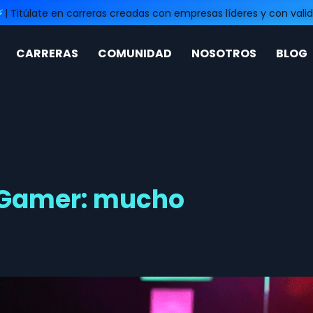
⚡
| Titúlate en carreras creadas con empresas líderes y con valid
CARRERAS
COMUNIDAD
NOSOTROS
BLOG
a Gamer: mucho