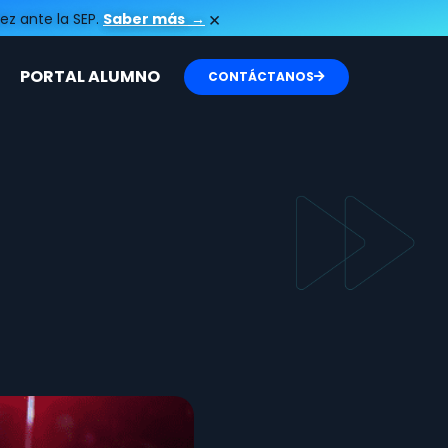
×
ez ante la SEP.
Saber más
→
PORTAL ALUMNO
CONTÁCTANOS