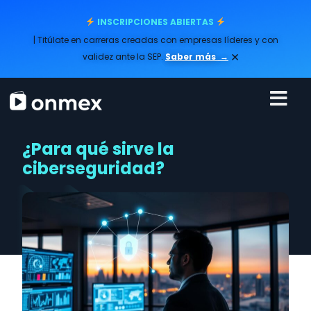
INSCRIPCIONES ABIERTAS
| Titúlate en carreras creadas con empresas líderes y con
×
validez ante la SEP.
Saber más
→
¿Para qué sirve la
ciberseguridad?