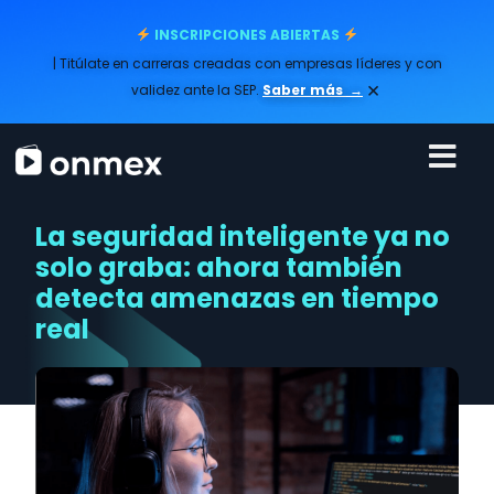
INSCRIPCIONES ABIERTAS
| Titúlate en carreras creadas con empresas líderes y con
×
validez ante la SEP.
Saber más
→
La seguridad inteligente ya no
solo graba: ahora también
detecta amenazas en tiempo
real