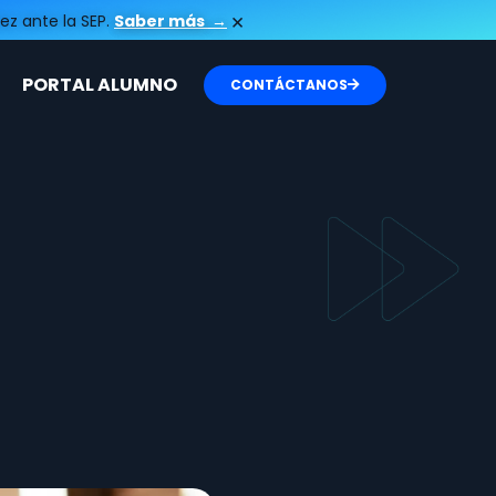
×
ez ante la SEP.
Saber más
→
PORTAL ALUMNO
CONTÁCTANOS