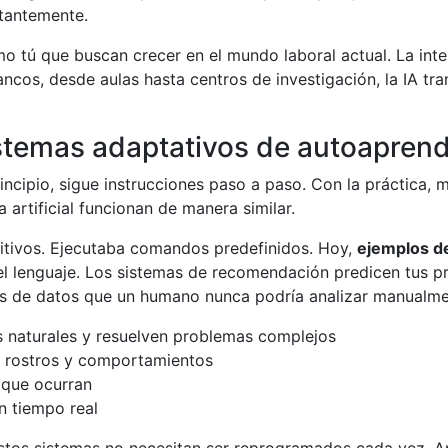
stantemente.
o tú que buscan crecer en el mundo laboral actual. La inteli
ancos, desde aulas hasta centros de investigación, la IA t
istemas adaptativos de autoaprend
ncipio, sigue instrucciones paso a paso. Con la práctica, me
 artificial funcionan de manera similar.
etitivos. Ejecutaba comandos predefinidos. Hoy,
ejemplos de 
l lenguaje. Los sistemas de recomendación predicen tus pr
nes de datos que un humano nunca podría analizar manualme
 naturales y resuelven problemas complejos
, rostros y comportamientos
 que ocurran
n tiempo real
Estos sistemas no necesitan ser reprogramados cada vez. 