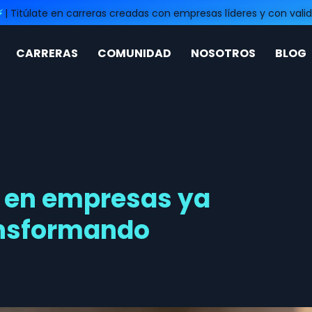
⚡
| Titúlate en carreras creadas con empresas líderes y con valid
CARRERAS
COMUNIDAD
NOSOTROS
BLOG
al en empresas ya
ransformando