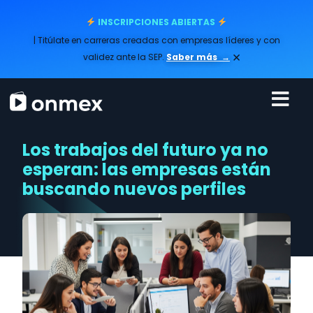
INSCRIPCIONES ABIERTAS
| Titúlate en carreras creadas con empresas líderes y con
×
validez ante la SEP.
Saber más
→
Los trabajos del futuro ya no
esperan: las empresas están
buscando nuevos perfiles