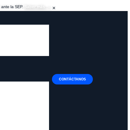
z ante la SEP.
Saber más
→
×
CONTÁCTANOS