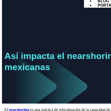
BLOG
PORTA
Así impacta el nearshori
mexicanas
El
nearshoring
es una práctica de relocalización de la capacidad de