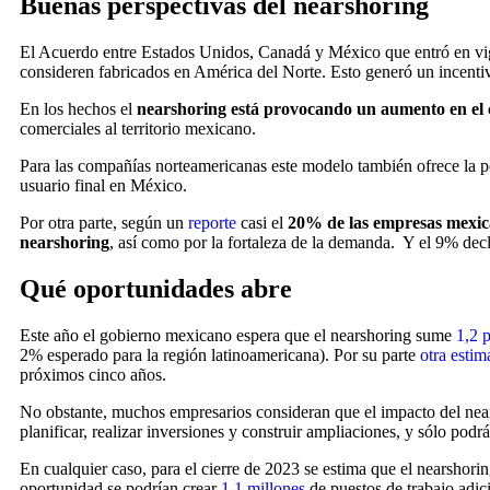
Buenas perspectivas del nearshoring
El Acuerdo entre Estados Unidos, Canadá y México que entró en vigo
consideren fabricados en América del Norte. Esto generó un incenti
En los hechos el
nearshoring está provocando un aumento en el 
comerciales al territorio mexicano.
Para las compañías norteamericanas este modelo también ofrece la po
usuario final en México.
Por otra parte, según un
reporte
casi el
20% de las empresas mexican
nearshoring
, así como por la fortaleza de la demanda. Y el 9% dec
Qué oportunidades abre
Este año el gobierno mexicano espera que el nearshoring sume
1,2 
2% esperado para la región latinoamericana). Por su parte
otra estim
próximos cinco años.
No obstante, muchos empresarios consideran que el impacto del near
planificar, realizar inversiones y construir ampliaciones, y sólo podr
En cualquier caso, para el cierre de 2023 se estima que el nearshor
oportunidad se podrían crear
1,1 millones
de puestos de trabajo adic