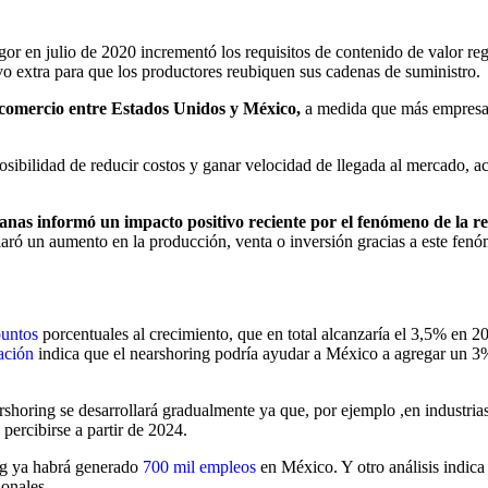
r en julio de 2020 incrementó los requisitos de contenido de valor reg
vo extra para que los productores reubiquen sus cadenas de suministro.
comercio entre Estados Unidos y México,
a medida que más empresas
sibilidad de reducir costos y ganar velocidad de llegada al mercado, a
as informó un impacto positivo reciente por el fenómeno de la re
laró un aumento en la producción, venta o inversión gracias a este fen
puntos
porcentuales al crecimiento, que en total alcanzaría el 3,5% en 
ación
indica que el nearshoring podría ayudar a México a agregar un 3%
shoring se desarrollará gradualmente ya que, por ejemplo ,en industria
á percibirse a partir de 2024.
ing ya habrá generado
700 mil empleos
en México. Y otro análisis indica
ionales.