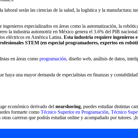
aboral serán las ciencias de la salud, la logística y la manufactura; ta
ingenieros especializados en áreas como la automatización, la robótica,
rero la industria automotriz en México genera el 3.6% del PIB nacional.
os eléctricos en América Latina.
Esta industria requiere ingenieros 
y profesionales STEM (en especial programadores, expertos en robót
alistas en áreas como
programación
, diseño web, análisis de datos, inteli
 que haya una mayor demanda de especialistas en finanzas y contabilidad
l auge económico derivado del
nearshoring
, puedes estudiar distintas ca
puedes formarte como
Técnico Superior en Programación
,
Técnico Super
 otras carreras que podrás estudiar online y acompañado por tutores. ¡I