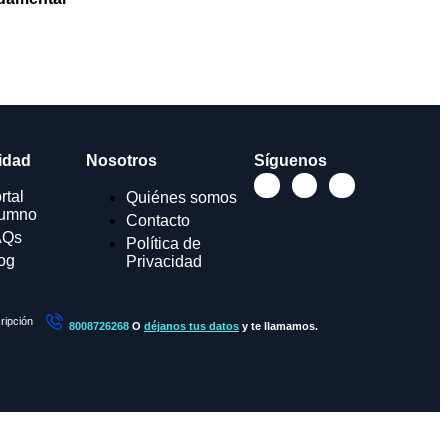
idad
Nosotros
Síguenos
rtal
Quiénes somos
lumno
Contacto
AQs
Política de
og
Privacidad
ripción
8008726268
O
déjanos tus datos
y te llamamos.