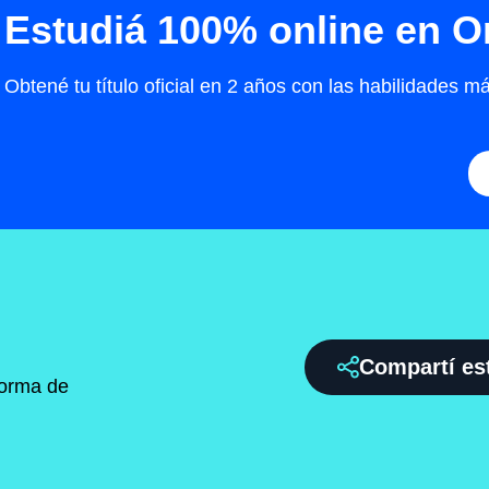
Estudiá 100% online en 
Obtené tu título oficial en 2 años con las habilidades
Compartí es
forma de