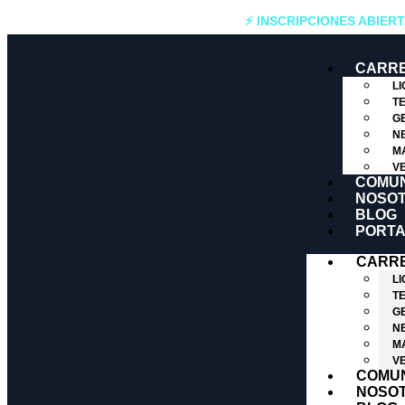
⚡ INSCRIPCIONES ABIER
CARR
LI
T
G
N
M
V
COMU
NOSO
BLOG
PORTA
CARR
LI
T
G
N
M
V
COMU
NOSO