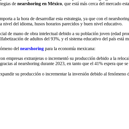
ategias de
nearshoring en México
, que está más cerca del mercado est
importa a la hora de desarrollar esta estrategia, ya que con el nearshori
s a nivel del idioma, husos horarios parecidos y buen nivel educativo.
cial de mano de obra intelectual debido a su población joven (edad pro
alfabetización de adultos del 93%, y el sistema educativo del país está
enómeno del
nearshoring
para la economía mexicana:
n empresas extranjeras o incrementó su producción debido a la relocal
racias al nearshoring durante 2023, en tanto que el 41% espera que se 
xpandir su producción o incrementar la inversión debido al fenómeno d