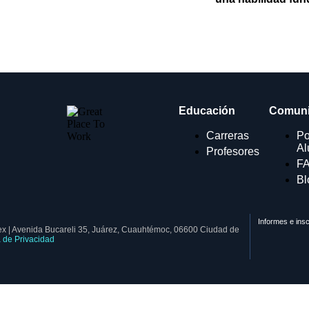
Educación
Comun
Carreras
Po
A
Profesores
F
Bl
Informes e insc
x | Avenida Bucareli 35, Juárez, Cuauhtémoc, 06600 Ciudad de
a de Privacidad