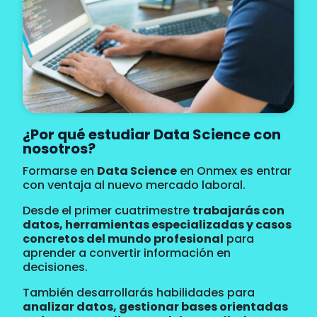
¿Por qué estudiar Data Science con
nosotros?
Formarse en
Data Science
en Onmex es entrar
con ventaja al nuevo mercado laboral.
Desde el primer cuatrimestre
trabajarás con
datos, herramientas especializadas y casos
concretos del mundo profesional
para
aprender a convertir información en
decisiones.
También desarrollarás habilidades para
analizar datos, gestionar bases orientadas