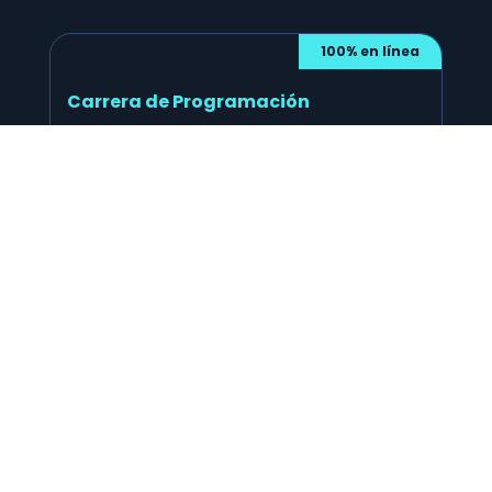
100% en línea
Carrera de Programación
Aprende los principales lenguajes para ser un
programador web full stack con los más altos
estándares de la industria del software.
RVOE N° 2891, otorgado a Onmex Universidad.
Cocreada con
Ver carrera