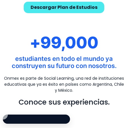
Descargar Plan de Estudios
+99,000
estudiantes en todo el mundo ya
construyen su futuro con nosotros.
Onmex es parte de Social Learning, una red de instituciones
educativas que ya es éxito en países como Argentina, Chile
y México.
Conoce sus experiencias.
Opinión de alumno de Marketing Digital: Césa
Testimonio de estu
Experiencia de alu
Opinión de alumno d
César comparte su experiencia estudiando Marketing Digit
Randall cuenta cómo fue