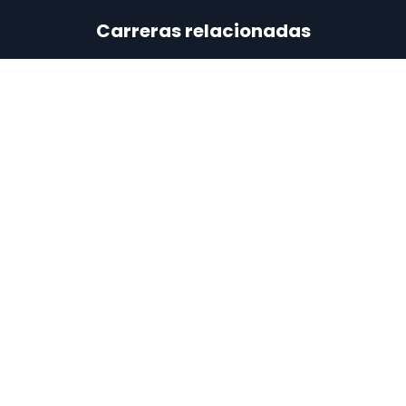
Carreras relacionadas
100% en línea
Carrera de Programación
Aprende los principales lenguajes para ser un
programador web full stack con los más altos
estándares de la industria del software.​
Cocreada con