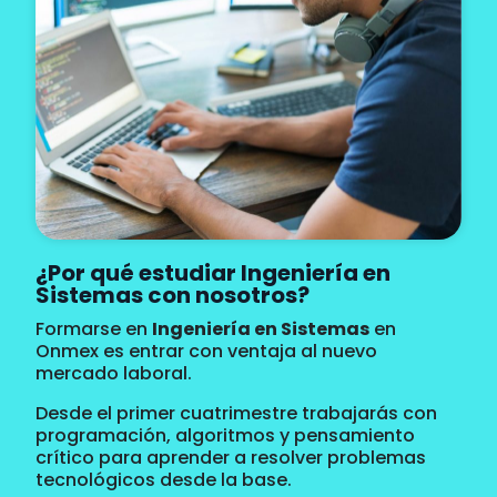
¿Por qué estudiar Ingeniería en
Sistemas con nosotros?
Formarse en
Ingeniería en Sistemas
en
Onmex es entrar con ventaja al nuevo
mercado laboral.
Desde el primer cuatrimestre trabajarás con
programación, algoritmos y pensamiento
crítico para aprender a resolver problemas
tecnológicos desde la base.