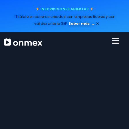
INSCRIPCIONES ABIERTAS
| Titúlate en carreras creadas con empresas líderes y con
×
validez ante la SEP.
Saber más
→