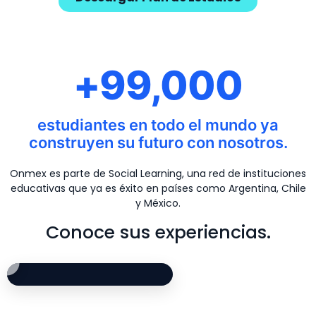
+99,000
estudiantes en todo el mundo ya
construyen su futuro con nosotros.
Onmex es parte de Social Learning, una red de instituciones
educativas que ya es éxito en países como Argentina, Chile
y México.
Conoce sus experiencias.
Opinión de alumno de Marketing Digital: Césa
Testimonio de estu
Experiencia de alu
Opinión de alumno d
César comparte su experiencia estudiando Marketing Digit
Randall cuenta cómo fue
Orlando explica cómo la 
Rubilio comparte su expe