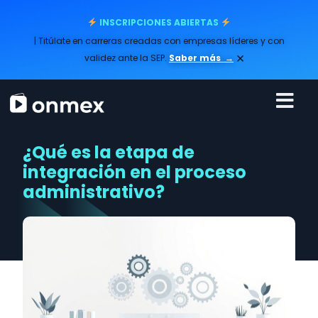
INSCRIPCIONES ABIERTAS
| Titúlate en carreras creadas con empresas líderes y con
×
validez ante la SEP.
Saber más
→
¿Qué es la etapa de
integración en el proceso
administrativo?