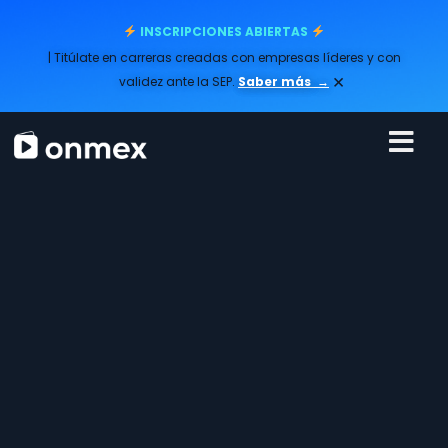
INSCRIPCIONES ABIERTAS
| Titúlate en carreras creadas con empresas líderes y con
×
validez ante la SEP.
Saber más
→