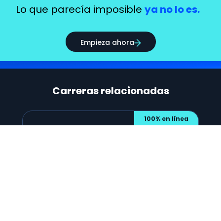
Lo que parecía
imposible
ya no lo es.
Empieza ahora
Carreras relacionadas
100% en línea
Licenciatura en Contabilidad​
Gestiona recursos financieros con estrategias
globales y éticas, destacándote en
contabilidad, auditoría y análisis financiero en
empresas y organizaciones.​
RVOE N° 2747, otorgado a Onmex Universidad.