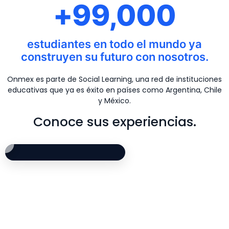
+99,000
estudiantes en todo el mundo ya
construyen su futuro con nosotros.
Onmex es parte de Social Learning, una red de instituciones
educativas que ya es éxito en países como Argentina, Chile
y México.
Conoce sus experiencias.
Opinión de alumno de Marketing Digital: Césa
Testimonio de estu
Experiencia de alu
Opinión de alumno d
César comparte su experiencia estudiando Marketing Digit
Randall cuenta cómo fue
Orlando explica cómo la 
Rubilio comparte su expe