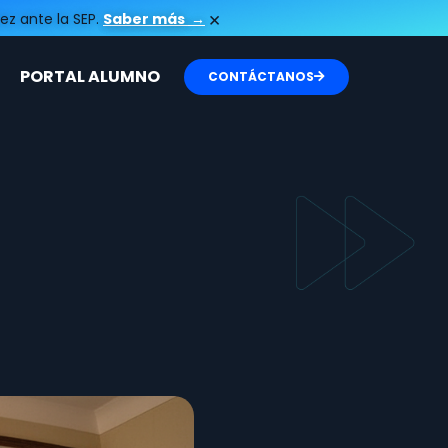
×
ez ante la SEP.
Saber más
→
PORTAL ALUMNO
CONTÁCTANOS