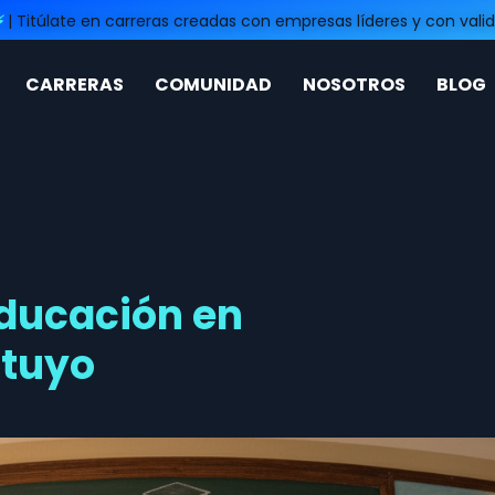
⚡
| Titúlate en carreras creadas con empresas líderes y con valid
CARRERAS
COMUNIDAD
NOSOTROS
BLOG
educación en
 tuyo