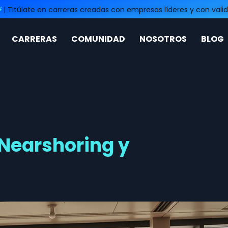
⚡
| Titúlate en carreras creadas con empresas líderes y con valid
CARRERAS
COMUNIDAD
NOSOTROS
BLOG
 Nearshoring y