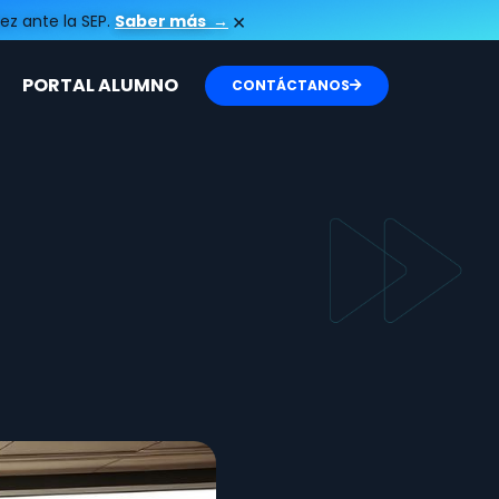
×
ez ante la SEP.
Saber más
→
PORTAL ALUMNO
CONTÁCTANOS