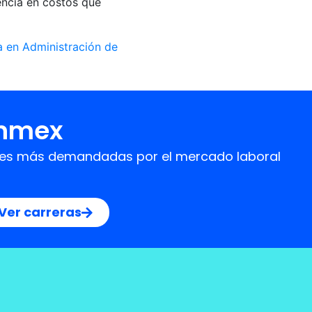
encia en costos que
a en Administración de
Onmex
idades más demandadas por el mercado laboral
Ver carreras