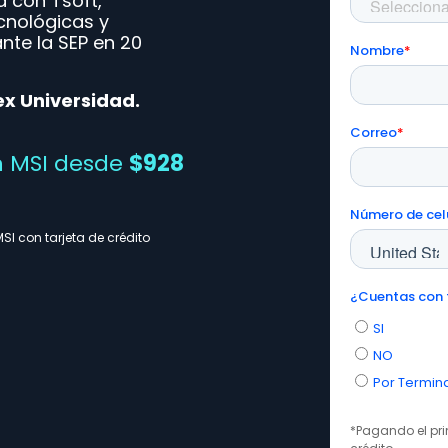
 con Tsoft,
ecnológicas y
 ante la SEP en 20
x Universidad.
n MSI desde
$928
SI con tarjeta de crédito