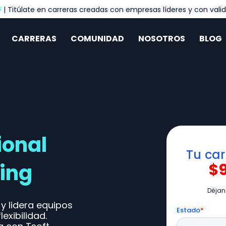
⚡
| Titúlate en carreras creadas con empresas líderes y con valid
CARRERAS
COMUNIDAD
NOSOTROS
BLOG
ional
ing
y lidera equipos
lexibilidad.