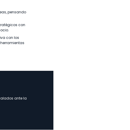
áreas, pensando
tratégicos con
gocio.
iva con los
y herramientas
valados ante la