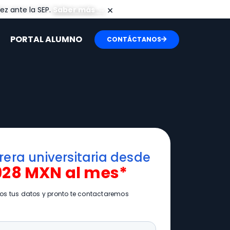
×
ez ante la SEP.
Saber más
→
PORTAL ALUMNO
CONTÁCTANOS