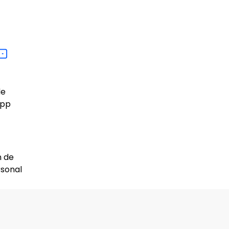
de
pp
n de
sonal