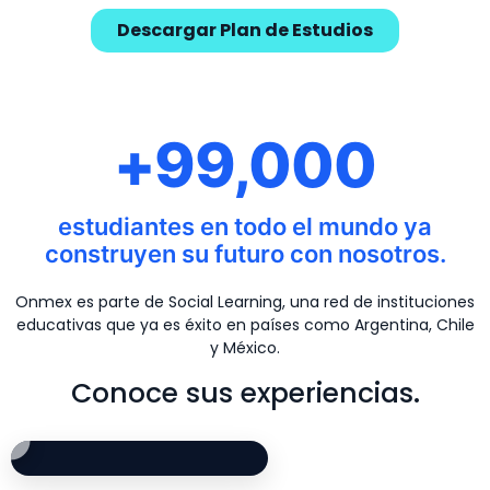
Descargar Plan de Estudios
+99,000
estudiantes en todo el mundo ya
construyen su futuro con nosotros.
Onmex es parte de Social Learning, una red de instituciones
educativas que ya es éxito en países como Argentina, Chile
y México.
Conoce sus experiencias.
Opinión de alumno de Marketing Digital: Césa
Testimonio de estu
Experiencia de alu
Opinión de alumno d
César comparte su experiencia estudiando Marketing Digit
Randall cuenta cómo fue