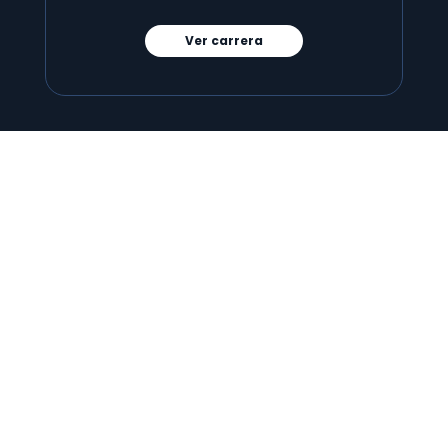
Ver carrera
100% en línea
Carrera de Cloud Administration
Aprende a controlar, configurar y organizar
productos y servicios en la nube para convertirte en
un especialista en plataformas cloud.