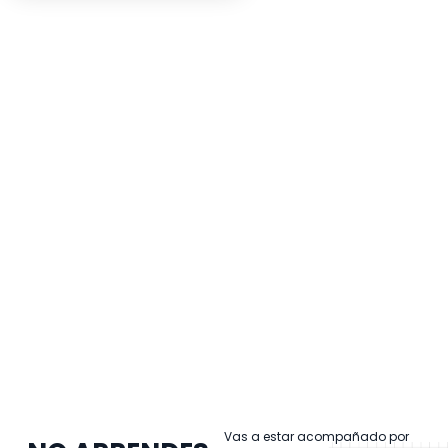
Orlando explica cómo la 
Rubilio comparte su expe
Vas a estar acompañado por