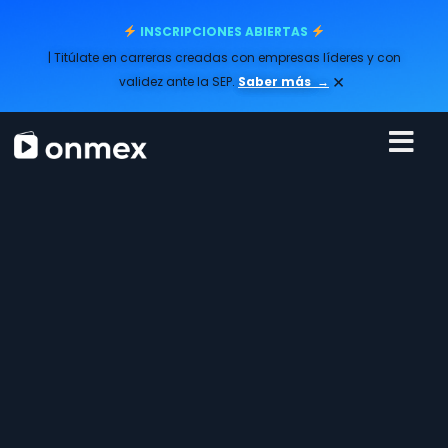
INSCRIPCIONES ABIERTAS
| Titúlate en carreras creadas con empresas líderes y con
×
validez ante la SEP.
Saber más
→