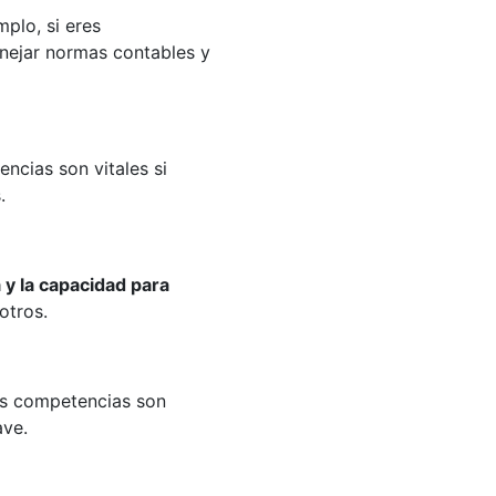
mplo, si eres
anejar normas contables y
ncias son vitales si
.
 y la capacidad para
otros.
as competencias son
ave.