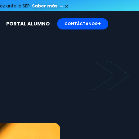
×
ez ante la SEP.
Saber más
→
PORTAL ALUMNO
CONTÁCTANOS