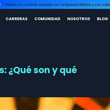
⚡
| Titúlate en carreras creadas con empresas líderes y con valid
CARRERAS
COMUNIDAD
NOSOTROS
BLOG
: ¿Qué son y qué