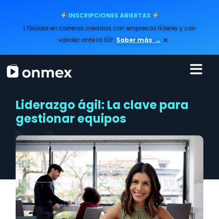
INSCRIPCIONES ABIERTAS
| Titúlate en carreras creadas con empresas líderes y con
×
validez ante la SEP.
Saber más
→
Liderazgo ágil: La clave para
gestionar equipos