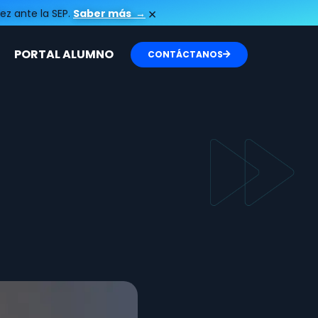
×
ez ante la SEP.
Saber más
→
PORTAL ALUMNO
CONTÁCTANOS