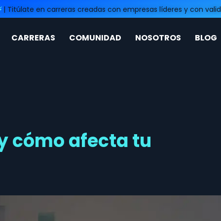
⚡
| Titúlate en carreras creadas con empresas líderes y con valid
CARRERAS
COMUNIDAD
NOSOTROS
BLOG
 y cómo afecta tu