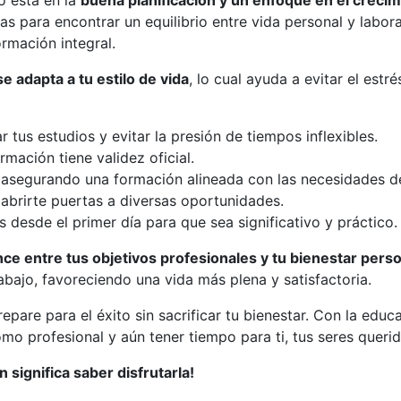
jo está en la
buena planificación y un enfoque en el crecim
s para encontrar un equilibrio entre vida personal y labor
rmación integral.
e adapta a tu estilo de vida
, lo cual ayuda a evitar el est
 tus estudios y evitar la presión de tiempos inflexibles.
mación tiene validez oficial.
 asegurando una formación alineada con las necesidades d
abrirte puertas a diversas oportunidades.
s desde el primer día para que sea significativo y práctico.
ce entre tus objetivos profesionales y tu bienestar pers
abajo, favoreciendo una vida más plena y satisfactoria.
pare para el éxito sin sacrificar tu bienestar. Con la edu
omo profesional y aún tener tiempo para ti, tus seres quer
 significa saber disfrutarla!