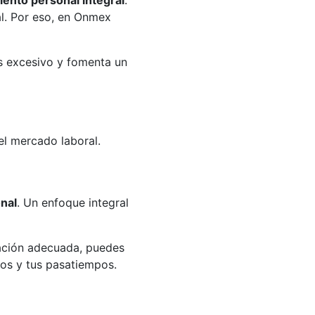
iento personal integral
.
al. Por eso, en Onmex
rés excesivo y fomenta un
el mercado laboral.
onal
. Un enfoque integral
cación adecuada, puedes
idos y tus pasatiempos.