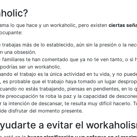
holic?
ama lo que hace y un workaholic, pero existen
ciertas señ
eocupante:
 trabajas más de lo establecido, aún sin la presión o la nec
en una obsesión.
o familiares te han comentado que ya no te ven tanto, o si h
podrías ser un workaholic.
uando el trabajo es la única actividad en tu vida, y no pued
te, es probable que el trabajo haya tomado un lugar despro
o cuando no estás trabajando, piensas en pendientes, en lo
e preocupación te roba la paz y la capacidad de desconec
 la intención de descansar, te resulta muy difícil hacerlo.
pide disfrutar del momento presente.
udarte a evitar el workaholi