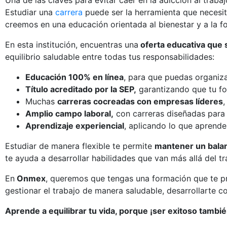
Una de las claves para evitar caer en la adicción al traba
Estudiar una
carrera
puede ser la herramienta que necesita
creemos en una educación orientada al bienestar y a la fo
En esta institución, encuentras una
oferta educativa que s
equilibrio saludable entre todas tus responsabilidades:
Educación 100% en línea
, para que puedas organizar
Título acreditado por la SEP,
garantizando que tu for
Muchas
carreras cocreadas con empresas líderes
,
Amplio campo laboral,
con carreras diseñadas para 
Aprendizaje experiencial
, aplicando lo que aprende
Estudiar de manera flexible te permite
mantener un balan
te ayuda a desarrollar habilidades que van más allá del tr
En
Onmex
, queremos que tengas una formación que te pre
gestionar el trabajo de manera saludable, desarrollarte c
Aprende a equilibrar tu vida, porque ¡ser exitoso también