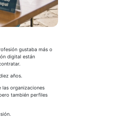
rofesión gustaba más o
ión digital están
ontratar.
diez años.
e las organizaciones
pero también perfiles
sión.