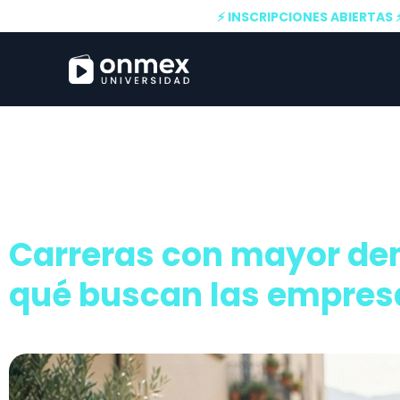
⚡ INSCRIPCIONES ABIERTAS 
Carreras con mayor de
qué buscan las empres