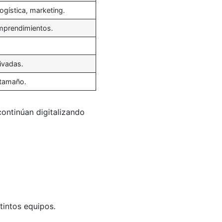
gística, marketing.
mprendimientos.
ivadas.
 tamaño.
ontinúan digitalizando
intos equipos.