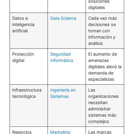
soluciones
digitales
Datos e
Data Science
Cada vez más
inteligencia
decisiones se
artificial
toman con
información y
análisis
Protección
Seguridad
El aumento de
digital
Informática
amenazas
digitales elevó la
demanda de
especialistas
Infraestructura
Ingeniería en
Las
tecnológica
Sistemas
organizaciones
necesitan
administrar
sistemas más
complejos
Negocios
Marketing
Las marcas