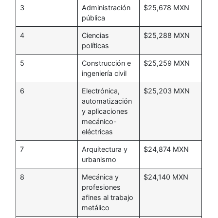
3
Administración
$25,678 MXN
pública
4
Ciencias
$25,288 MXN
políticas
5
Construcción e
$25,259 MXN
ingeniería civil
6
Electrónica,
$25,203 MXN
automatización
y aplicaciones
mecánico-
eléctricas
7
Arquitectura y
$24,874 MXN
urbanismo
8
Mecánica y
$24,140 MXN
profesiones
afines al trabajo
metálico