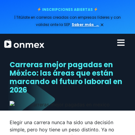
INSCRIPCIONES ABIERTAS
| Titúlate en carreras creadas con empresas líderes y con
×
validez ante la SEP.
Saber más
→
Carreras mejor pagadas en
México: las áreas que están
marcando el futuro laboral en
2026
Elegir una carrera nunca ha sido una decisión
simple, pero hoy tiene un peso distinto. Ya no