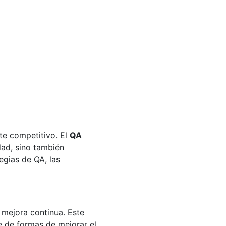
te competitivo. El
QA
dad, sino también
egias de QA, las
 mejora continua. Este
e de formas de mejorar el