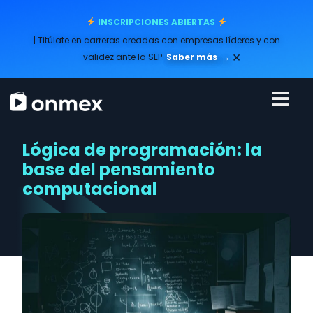
INSCRIPCIONES ABIERTAS
| Titúlate en carreras creadas con empresas líderes y con
×
validez ante la SEP.
Saber más
→
Lógica de programación: la
base del pensamiento
computacional