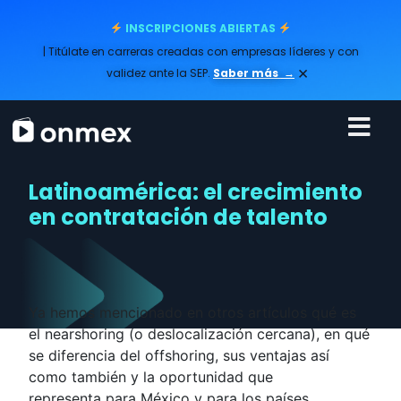
INSCRIPCIONES ABIERTAS
| Titúlate en carreras creadas con empresas líderes y con
×
validez ante la SEP.
Saber más
→
Latinoamérica: el crecimiento
en contratación de talento
Ya hemos mencionado en otros artículos qué es
el nearshoring (o deslocalización cercana), en qué
se diferencia del offshoring, sus ventajas así
como también y la oportunidad que
representa para México y para los países