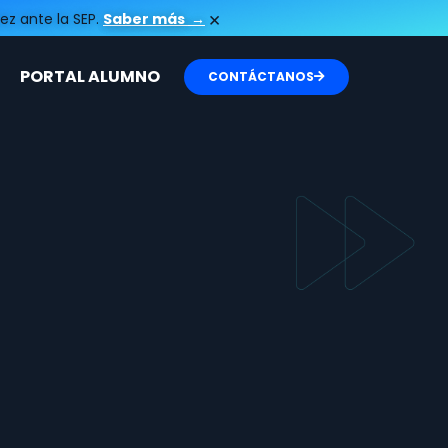
×
ez ante la SEP.
Saber más
→
PORTAL ALUMNO
CONTÁCTANOS