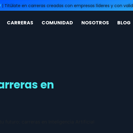
⚡
| Titúlate en carreras creadas con empresas líderes y con valid
CARRERAS
COMUNIDAD
NOSOTROS
BLOG
arreras en