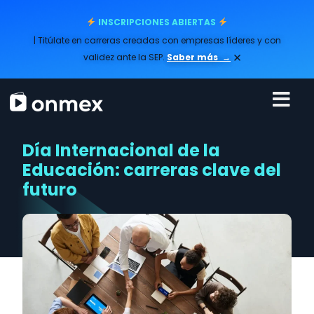
INSCRIPCIONES ABIERTAS
| Titúlate en carreras creadas con empresas líderes y con
×
validez ante la SEP.
Saber más
→
Día Internacional de la
Educación: carreras clave del
futuro