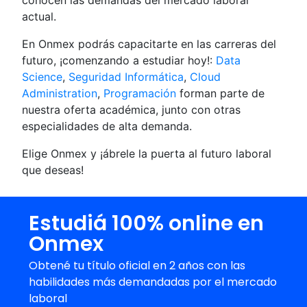
conocen las demandas del mercado laboral
actual.
En Onmex podrás capacitarte en las carreras del
futuro, ¡comenzando a estudiar hoy!:
Data
Science
,
Seguridad Informática
,
Cloud
Administration
,
Programación
forman parte de
nuestra oferta académica, junto con otras
especialidades de alta demanda.
Elige Onmex y ¡ábrele la puerta al futuro laboral
que deseas!
Estudiá 100% online en
Onmex
Obtené tu título oficial en 2 años con las
habilidades más demandadas por el mercado
laboral