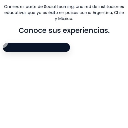
Onmex es parte de Social Learning, una red de instituciones
educativas que ya es éxito en países como Argentina, Chile
y México.
Conoce sus experiencias.
Opinión de alumno de Marketing Digital: Césa
Testimonio de estu
Experiencia de alu
Opinión de alumno d
César comparte su experiencia estudiando Marketing Digit
Randall cuenta cómo fue
Orlando explica cómo la 
Rubilio comparte su expe