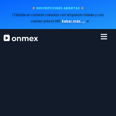
INSCRIPCIONES ABIERTAS
| Titúlate en carreras creadas con empresas líderes y con
×
validez ante la SEP.
Saber más
→