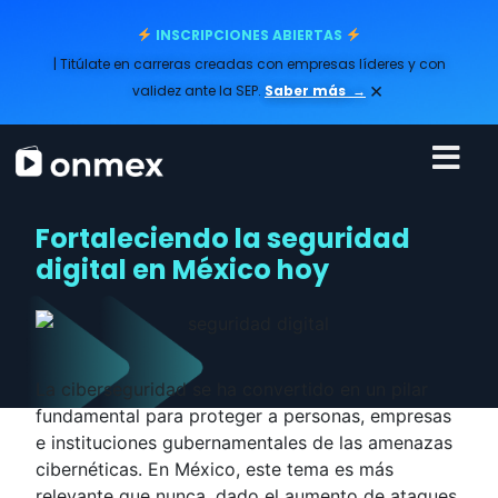
INSCRIPCIONES ABIERTAS
| Titúlate en carreras creadas con empresas líderes y con
×
validez ante la SEP.
Saber más
→
Fortaleciendo la seguridad
digital en México hoy
La ciberseguridad se ha convertido en un pilar
fundamental para proteger a personas, empresas
e instituciones gubernamentales de las amenazas
cibernéticas. En México, este tema es más
relevante que nunca, dado el aumento de ataques