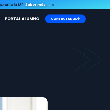
×
ez ante la SEP.
Saber más
→
PORTAL ALUMNO
CONTÁCTANOS