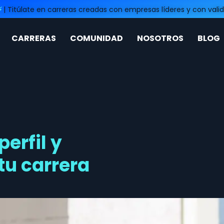
⚡
| Titúlate en carreras creadas con empresas líderes y con valid
CARRERAS
COMUNIDAD
NOSOTROS
BLOG
erfil y
tu carrera