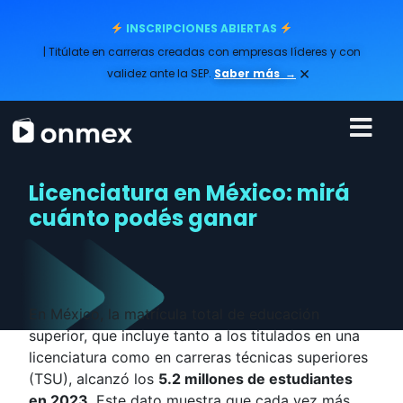
INSCRIPCIONES ABIERTAS
| Titúlate en carreras creadas con empresas líderes y con
×
validez ante la SEP.
Saber más
→
Licenciatura en México: mirá
cuánto podés ganar
En México, la matrícula total de educación
superior, que incluye tanto a los titulados en una
licenciatura como en carreras técnicas superiores
(TSU), alcanzó los
5.2 millones de estudiantes
en 2023
. Este dato muestra que cada vez más