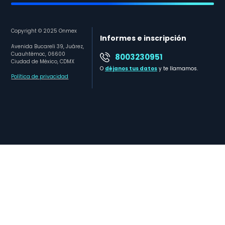
Copyright © 2025 Onmex
Informes e inscripción
Avenida Bucareli 39, Juárez,
Cuauhtémoc, 06600
8003230951
Ciudad de México, CDMX
O
déjanos tus datos
y te llamamos.
Política de privacidad