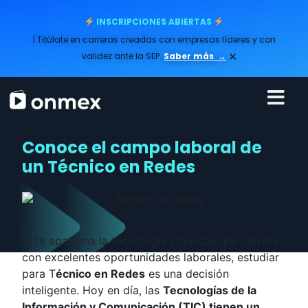
INSCRIPCIONES ABIERTAS
| Titúlate en carreras creadas con empresas líderes y con
×
validez ante la SEP.
Saber más
→
Conoce el campo laboral de
un Técnico en Redes
Si te apasiona la tecnología y buscas una carrera
con excelentes oportunidades laborales, estudiar
para T
écnico en Redes
es una decisión
inteligente. Hoy en día, las
Tecnologías de la
Información y Comunicación (TIC) tienen un