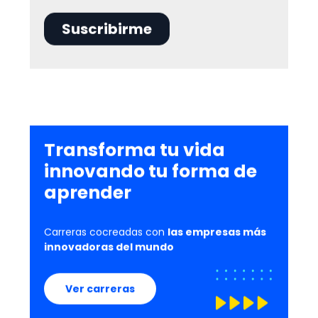
Transforma tu vida
innovando tu forma de
aprender
Carreras cocreadas con
las empresas más
innovadoras del mundo
Ver carreras