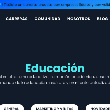
⚡
| Titúlate en carreras creadas con empresas líderes y con valid
CARRERAS
COMUNIDAD
NOSOTROS
BLOG
Educación
obre el sistema educativo, formación académica, desarro
l mundo de la educación. Inspírate y mantente actualizad
GENERAL
MARKETING Y VENTAS
NOVEDADE