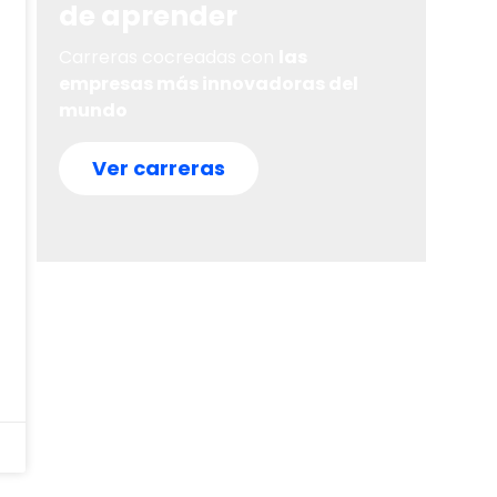
de aprender
Carreras cocreadas con
las
empresas más innovadoras del
mundo
Ver carreras