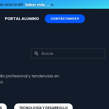
×
ez ante la SEP.
Saber más
→
PORTAL ALUMNO
CONTÁCTANOS
llo profesional y tendencias en
o.
S
TECNOLOGÍA Y DESARROLLO