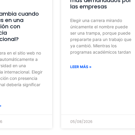
más demandados por
las empresas
ambia cuando
as en una
Elegir una carrera mirando
ción con
únicamente el nombre puede
cia
ser una trampa, porque puede
cional?
prepararte para un trabajo que
ya cambió. Mientras los
programas académicos tardan
ra en el sitio web no
 automáticamente a
rsidad en una
LEER MÁS »
a internacional. Elegir
ución con presencia
nal debería significar
»
26
05/08/2026