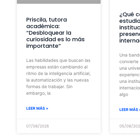
¿Qué c
Priscila, tutora
estudi
académica:
institu
“Desbloquear la
presen
curiosidad es lo más
interna
importante”
Una bande
Las habilidades que buscan las
convierte
empresas están cambiando al
una unive
ritmo de la inteligencia artificial,
experienci
la automatización y las nuevas
una instit
formas de trabajar. Sin
internacio
embargo, la
algo
LEER MÁS »
LEER MÁS 
07/08/2026
05/08/20