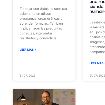
una ma
siendo 
Trabajar con datos no consiste
huma
solamente en utilizar
programas, crear gráficas o
La intelig
aprender fórmulas. También
la manera
implica hacer las preguntas
equipos d
correctas, interpretar
posible ge
resultados y convertir la
imágenes,
presentac
LEER MÁS »
campañas
LEER MÁS 
31/07/2026
21/07/202