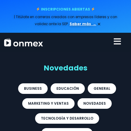
INSCRIPCIONES ABIERTAS
| Titúlate en carreras creadas con empresas líderes y con
×
validez ante la SEP.
Saber más
→
Novedades
BUSINESS
EDUCACIÓN
GENERAL
MARKETING Y VENTAS
NOVEDADES
TECNOLOGÍA Y DESARROLLO