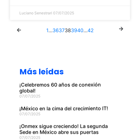
Luciano Senestrari
07/07/2025
1
…
36
37
38
39
40
…
42
Más leídas
¡Celebremos 60 años de conexión
global!
07/07/2025
¡México en la cima del crecimiento IT!
07/07/2025
¡Onmex sigue creciendo! La segunda
Sede en México abre sus puertas
07/07/2025