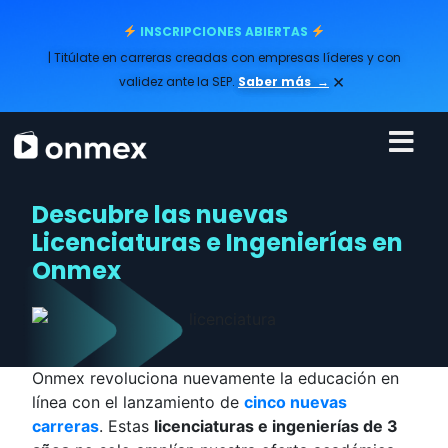
INSCRIPCIONES ABIERTAS
| Titúlate en carreras creadas con empresas líderes y con
×
validez ante la SEP.
Saber más
→
Descubre las nuevas
Licenciaturas e Ingenierías en
Onmex
Onmex revoluciona nuevamente la educación en
línea con el lanzamiento de
cinco nuevas
carreras
. Estas
licenciaturas e ingenierías de 3